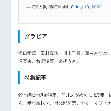
— EX大衆 (@EXtaishu)
July 10, 2020
グラビア
沢口愛華、田村真佑、川上千尋、華村あすか
津真央、牧野澪菜、来栖うさこ
特集記事
鈴木絢音×伊藤純奈、筒井あやめ×北川悠理、
ん、米村姫良々、日比野芽奈、ナオ・オブ・ナ