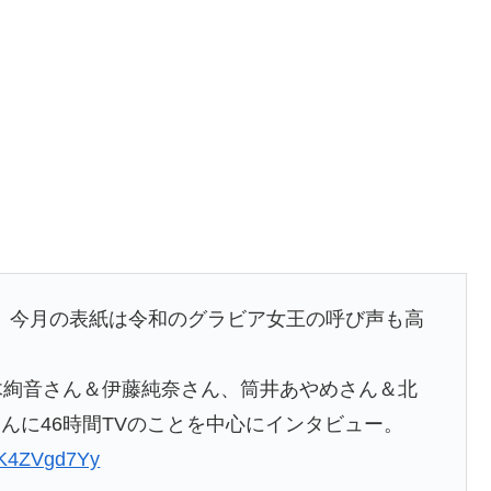
日。今月の表紙は令和のグラビア女王の呼び声も高
木絢音さん＆伊藤純奈さん、筒井あやめさん＆北
んに46時間TVのことを中心にインタビュー。
/GK4ZVgd7Yy