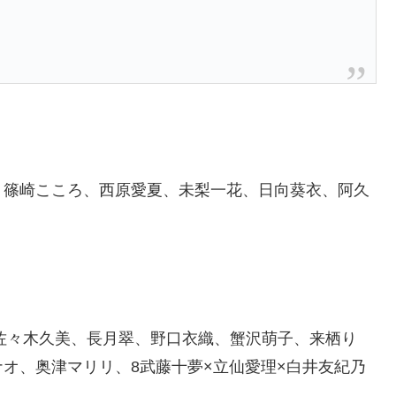
、篠崎こころ、西原愛夏、未梨一花、日向葵衣、阿久
佐々木久美、長月翠、野口衣織、蟹沢萌子、来栖り
オ、奥津マリリ、8武藤十夢×立仙愛理×白井友紀乃