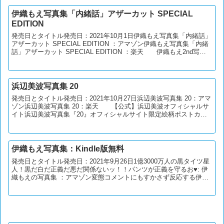
伊織もえ写真集「内緒話」アザーカット SPECIAL
EDITION
発売日とタイトル発売日：2021年10月1日伊織もえ写真集「内緒話」
アザーカット SPECIAL EDITION ：アマゾン伊織もえ写真集「内緒
話」アザーカット SPECIAL EDITION ：楽天 伊織もえ2nd写真
集『内緒話』は10...
浜辺美波写真集 20
発売日とタイトル発売日：2021年10月27日浜辺美波写真集 20：アマ
ゾン浜辺美波写真集 20：楽天 【公式】浜辺美波オフィシャルサ
イト浜辺美波写真集『20』オフィシャルサイト限定絵柄ポストカー
ド付きで販売！🔸会員限定受注販売となります...
伊織もえ写真集：Kindle版無料
発売日とタイトル発売日：2021年9月26日1億3000万人の黒タイツ星
人！黒だ白だ正義だ悪だ関係ないッ！！パンツが正義を守るお♥: 伊
織もえの写真集 ：アマゾン変態コメントにもすかさず反応する伊織
もえアマゾンKindle Unlimite...