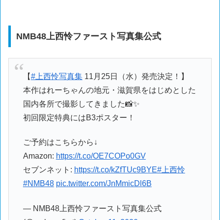
NMB48上西怜ファースト写真集公式
【
#上西怜写真集
11月25日（水）発売決定！】
本作はれーちゃんの地元・滋賀県をはじめとした
国内各所で撮影してきました📸✨
初回限定特典にはB3ポスター！
ご予約はこちらから↓
Amazon:
https://t.co/OE7COPo0GV
セブンネット:
https://t.co/kZfTUc9BYE
#上西怜
#NMB48
pic.twitter.com/JnMmicDl6B
— NMB48上西怜ファースト写真集公式